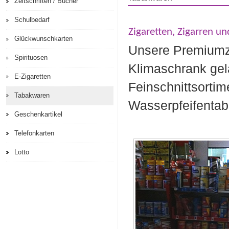
Zeitschriften / Bücher
Schulbedarf
Zigaretten, Zigarren und
Glückwunschkarten
Unsere Premiumz
Spirituosen
Klimaschrank gela
E-Zigaretten
Feinschnittsortim
Tabakwaren
Wasserpfeifentab
Geschenkartikel
Telefonkarten
Lotto